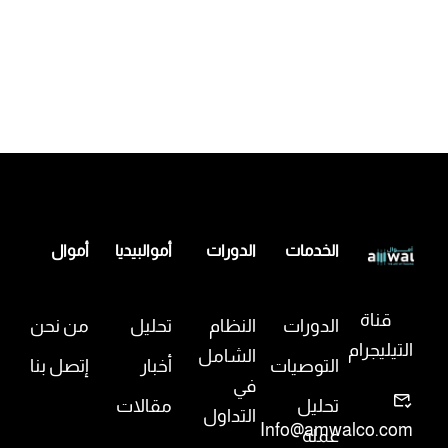
الخدمات
الدورات
أموالبيديا
أموال
قناة
الدورات
النظام
تحليل
من نحن
التيليجرام
الشامل
التوصيات
أخبار
إتصل بنا
في
تحليل
مقالات
التداول
Info@amwalco.com
عملة