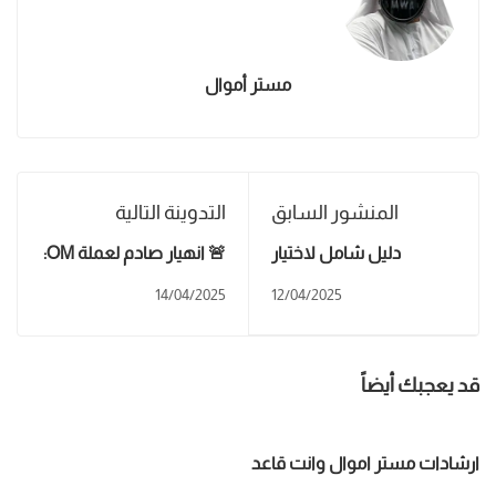
مستر أموال
المنشور السابق
التدوينة التالية
دليل شامل لاختيار
🚨 انهيار صادم لعملة OM:
محفظة العملات الرقمية
خسارة 93% من قيمتها
14/04/2025
12/04/2025
المناسبة لك
في ساعات!​
قد يعجبك أيضاً
ارشادات مستر اموال وانت قاعد