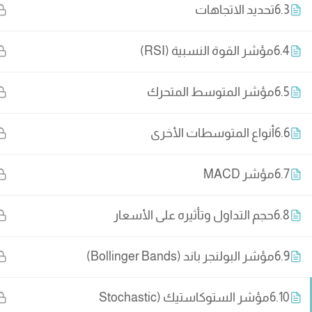
6.3
تحديد الاتجاهات
6.4
مؤشر القوة النسبية (RSI)
6.5
مؤشر المتوسط المتحرك
6.6
أنواع المتوسطات الأخرى
6.7
مؤشر MACD
6.8
حجم التداول وتأثيره على الأسعار
تواصل مع فريق ال
6.9
مؤشر البولنجر باند (Bollinger Bands)
6.10
مؤشر الستوكاستيك (Stochastic