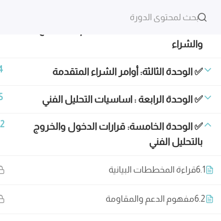
الوحدة الأولى: BINANCE دليلك الكامل لمنصة
هل لديك أي سؤال؟
تيليجرام
nfo@amwalco.com
8
✅ الوحدة الثانية: كيفية استخدام أوامر البيع
والشراء
4
✅ الوحدة الثالثة: أوامر الشراء المتقدمة
5
✅ الوحدة الرابعة : اساسيات التحليل الفني
قناة التيليجرام
12
✅ الوحدة الخامسة: قرارات الدخول والخروج
Info@amwalco.com
بالتحليل الفني
6.1
قراءة المخططات البيانية
6.2
مفهوم الدعم والمقاومة
2024 © جميع الحقوق محفوظة