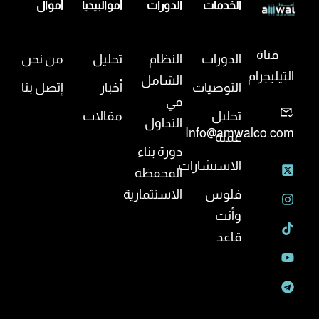
الخدمات
الدورات
أموالبيديا
أموال
قناة
الدورات
النظام
تحليل
من نحن
التيليجرام
الشامل
التوصيات
أخبار
إتصل بنا
في
تحليل
مقالات
التداول
Info@amwalco.com
عملة
دورة بناء
الاستشارات
المحفظة
فلوس
الاستثمارية
وأنت
قاعد