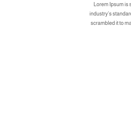
Lorem Ipsum is s
industry’s standar
scrambled it to ma