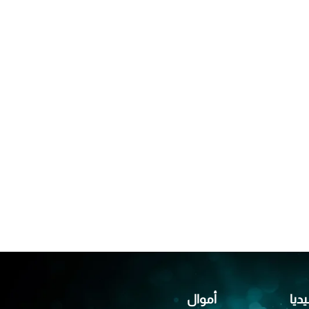
يديا
أموال