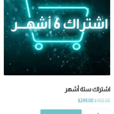
اشتراك ستة أشهر
$
249.00
$
450.00