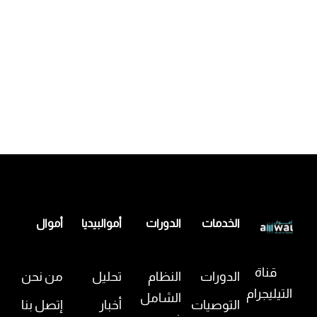
الخدمات
الدورات
أموالبيديا
أموال
قناة
الدورات
النظام
تحليل
من نحن
التيليجرام
الشامل
التوصيات
أخبار
إتصل بنا